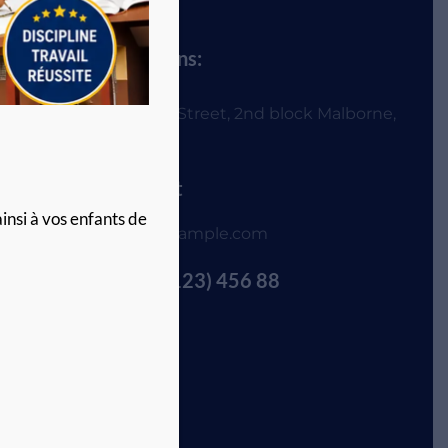
Locations:
55 Main Street, 2nd block Malborne,
Australia
Contact
insi à vos enfants de
info@example.com
+880 (123) 456 88