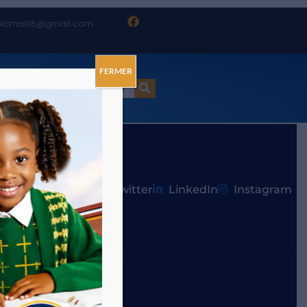
ecmali16@gmail.com
FERMER
ct
Facebook
Twitter
LinkedIn
Instagram