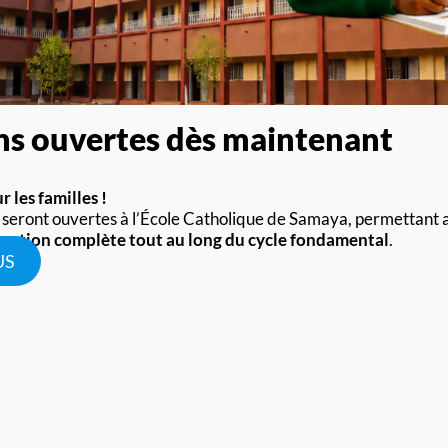
Services
Web (UX/UI) Design
y we are here seize a
ons ouvertes dès maintenant
Machine Learning & AI
 les familles !
Web Development
 seront ouvertes à l’École Catholique de Samaya, permettant a
mation complète tout au long du cycle fondamental
.
IT Cyber Security
Sign Up
US
Cloud Computing
Analytic & Engineering