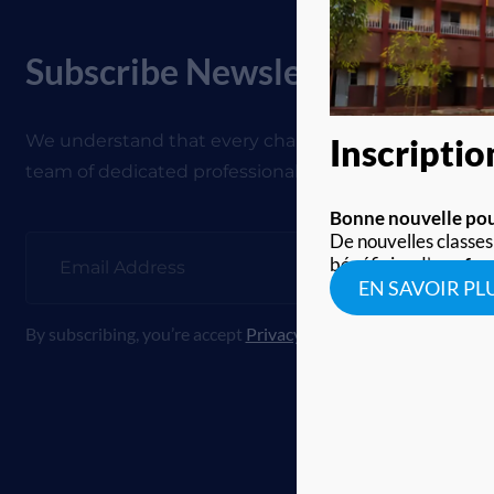
Subscribe Newsletter
We understand that every challenge is an opportunit
Inscripti
team of dedicated professionals and a culture
Bonne nouvelle pour
De nouvelles classes
bénéficier d’une
for
EN SAVOIR PL
By subscribing, you’re accept
Privacy Policy