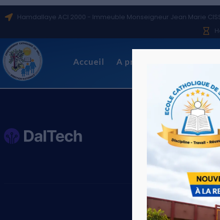
Hamdallaye ACI 2000 - Immeuble Monseigneur Jean Marie CIS
H
Accueil
A propos
Notre histoi