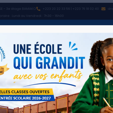
SE - 3e étage BAMAKO
+223 20 22 33 56 | +223 76 18 02 40
dn
oraire : Lundi au Vendredi : 7h30 - 16h00
re
Nos écoles
Actualités
Statistiques
Conta