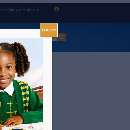
ecmali16@gmail.com
FERMER
ct