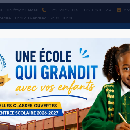
SE - 3e étage BAMAKO
+223 20 22 33 56 | +223 76 18 02 40
dn
oraire : Lundi au Vendredi : 7h30 - 16h00
re
Nos écoles
Actualités
Statistiques
Conta