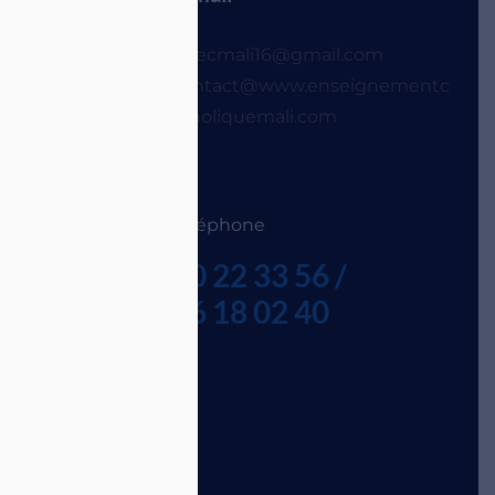
e ACI 2000
dnecmali16@gmail.com
e
contact@www.enseignementc
eur Jean
atholiquemali.com
SE 3è étage
Téléphone
20 22 33 56 /
vendredi
76 18 02 40
00