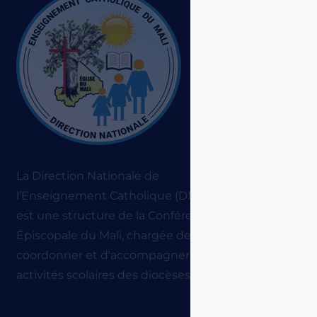
Accu
A pr
Nos 
Notre
Actu
La Direction Nationale de
Stat
l’Enseignement Catholique (DNEC)
est une structure de la Conférence
Ress
Épiscopale du Mali, chargée de
Cont
coordonner et d'accompagner les
activités scolaires des diocèses.
Anci