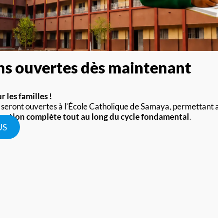
ons ouvertes dès maintenant
Abbé 
 les familles !
DEMB
 seront ouvertes à l’École Catholique de Samaya, permettant a
mation complète tout au long du cycle fondamental
.
US
Depuis 2022
Description ici