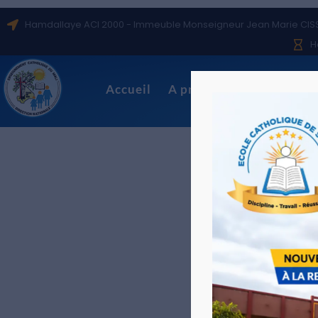
Hamdallaye ACI 2000 - Immeuble Monseigneur Jean Marie CIS
H
Accueil
A propos
Notre histoi