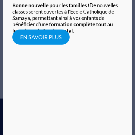
Bonne nouvelle pour les familles !
De nouvelles
Lycée du Séminaire Pie XII
classes seront ouvertes à l’École Catholique de
Samaya, permettant ainsi à vos enfants de
Lorem ipsum dolor sit amet, consectetur adipiscing
bénéficier d’une
formation complète tout au
elit. Ut elit tellus, luctus nec ullamcorper mattis,
long du cycle fondamental
.
pulvinar dapibus leo. Lorem ipsum dolor sit amet,
EN SAVOIR PLUS
consectetur adipiscing elit. Ut elit tellus, luctus nec
ullamcorper mattis, pulvinar dapibus leo.
En savoir plus