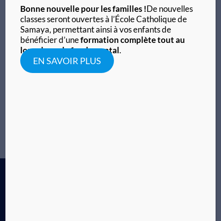
Bonne nouvelle pour les familles !
De nouvelles
Vicenta Maria de Ségou
classes seront ouvertes à l’École Catholique de
Lorem ipsum dolor sit amet, consectetur adipiscing
Samaya, permettant ainsi à vos enfants de
bénéficier d’une
formation complète tout au
elit. Ut elit tellus, luctus nec ullamcorper mattis,
long du cycle fondamental
.
pulvinar dapibus leo. Lorem ipsum dolor sit amet,
EN SAVOIR PLUS
consectetur adipiscing elit. Ut elit tellus, luctus nec
ullamcorper mattis, pulvinar dapibus leo.
En savoir plus