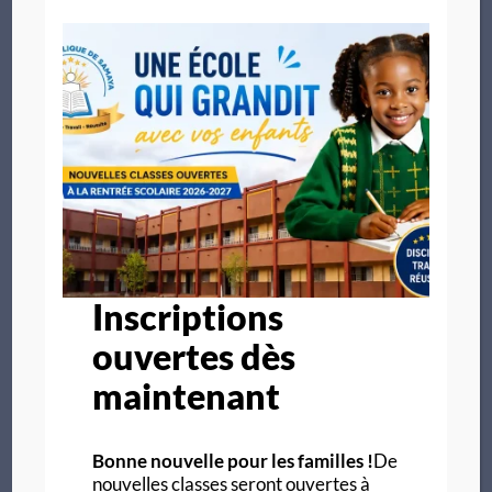
Categories
Actualités
8
Formation des enseignants
1
Inscriptions
ouvertes dès
Non classé
1
maintenant
Résultats & statistiques
1
Bonne nouvelle pour les familles !
De
nouvelles classes seront ouvertes à
Vie scolaire & événements
3