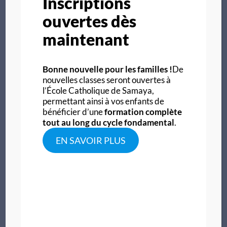
Inscriptions
3 Août 2026
ouvertes dès
maintenant
L’enseignement catholique
Bonne nouvelle pour les familles !
De
renforce les
nouvelles classes seront ouvertes à
l’École Catholique de Samaya,
19 Juillet 2026
permettant ainsi à vos enfants de
bénéficier d’une
formation complète
tout au long du cycle fondamental
.
Samaya : Pari réussi
EN SAVOIR PLUS
29 Juin 2026