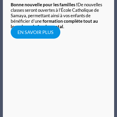
Bonne nouvelle pour les familles !
De nouvelles
classes seront ouvertes à l’École Catholique de
Samaya, permettant ainsi à vos enfants de
bénéficier d’une
formation complète tout au
long du cycle fondamental
.
Université 1
EN SAVOIR PLUS
Lorem ipsum dolor sit amet, consectetur adipiscing
elit. Ut elit tellus, luctus nec ullamcorper mattis,
pulvinar dapibus leo.
Lorem ipsum dolor sit amet, consectetur adipiscing
elit. Ut elit tellus, luctus nec ullamcorper mattis,
pulvinar dapibus leo.
Lorem ipsum dolor sit amet, consectetur adipiscing
elit. Ut elit tellus, luctus nec ullamcorper mattis,
pulvinar dapibus leo.
En savoir plus