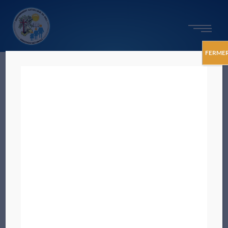
FERME
admin_dnec
Laisser un commentaire
10 avril 2025
1
10
Forum National de l’Enseignement