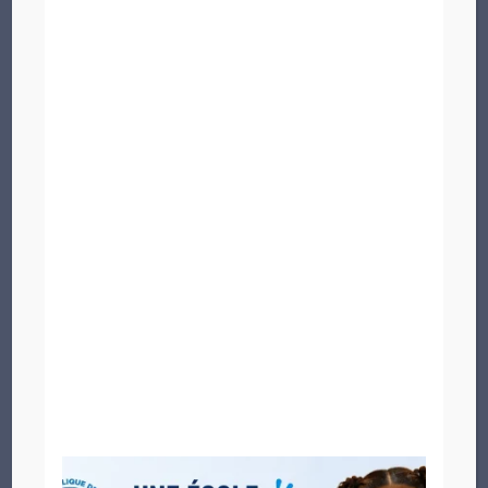
Categories
Actualités
8
Formation des enseignants
1
Non classé
1
Résultats & statistiques
1
Vie scolaire & événements
3